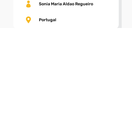

Sonia Maria Aldao Regueiro

Portugal