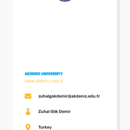
AKDENIZ UNIVERSITY
www.akdeniz.edu.tr

zuhalgokdemir@akdeniz.edu.tr

Zuhal Gök Demir

Turkey