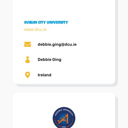
DUBLIN CITY UNIVERSITY
www.dcu.ie

debbie.ging@dcu.ie

Debbie Ging

Ireland