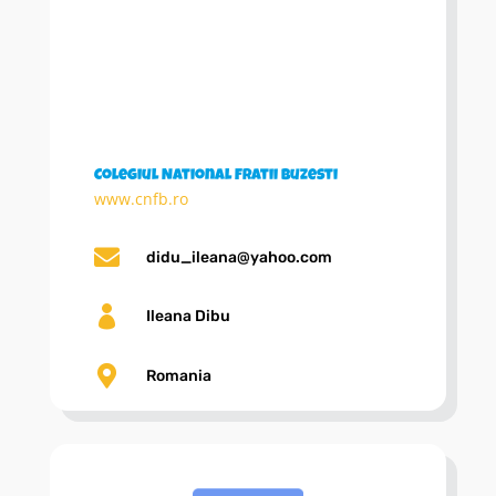
Colegiul National Fratii Buzesti
www.cnfb.ro

didu_ileana@yahoo.com

Ileana Dibu

Romania