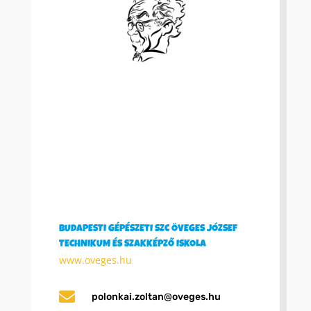
BUDAPESTI GÉPÉSZETI SZC ÖVEGES JÓZSEF
TECHNIKUM ÉS SZAKKÉPZŐ ISKOLA
www.oveges.hu

polonkai.zoltan@oveges.hu