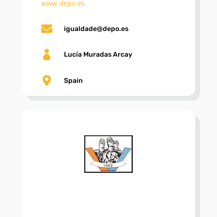
www.depo.es

igualdade@depo.es

Lucía Muradas Arcay

Spain